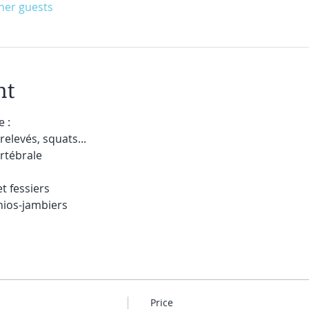
ther guests
nt
 :
relevés, squats...
ertébrale
t fessiers
hios-jambiers
Price