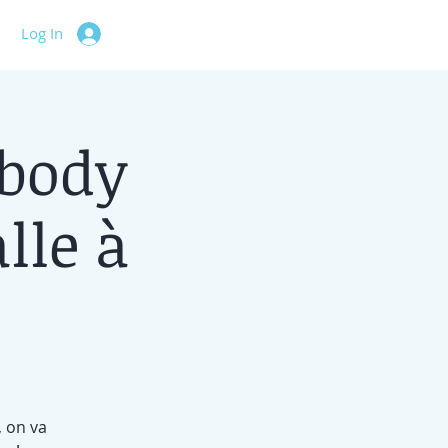
Log In
tbody
lle à
, on va