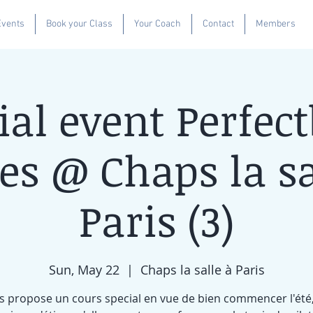
Events
Book your Class
Your Coach
Contact
Members
ial event Perfec
tes @ Chaps la sa
Paris (3)
Sun, May 22
  |  
Chaps la salle à Paris
s propose un cours special en vue de bien commencer l'été