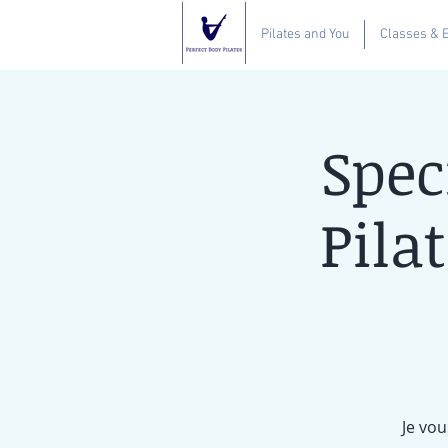
Pilates and You
Classes & 
Spec
Pila
Je vou